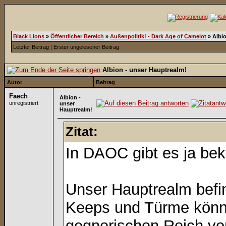
Black Lions
»
Öffentlicher Bereich
»
Außenpolitik! - Dark Age of Camelot
»
Albi
Letzter Beitrag
|
Erster ungelesener Beitrag
Albion - unser Hauptrealm!
Autor
Beitrag
Faech
Albion -
unregistriert
unser
Hauptrealm!
Zitat:
In DAOC gibt es ja be
Unser Hauptrealm befin
Keeps und Türme könne
gegnerischen Reich vo