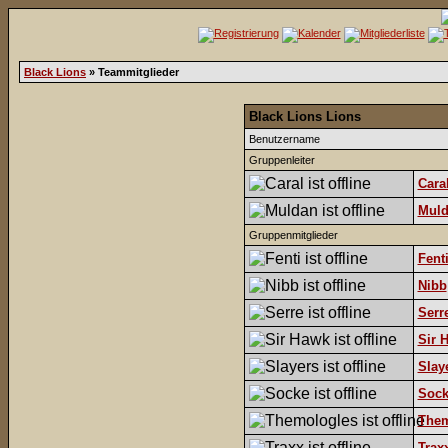
Black Lions
» Teammitglieder
Black Lions Lions
Benutzername
Gruppenleiter
Cara
Mul
Gruppenmitglieder
Fent
Nibb
Serr
Sir 
Slay
Sock
Them
Trax