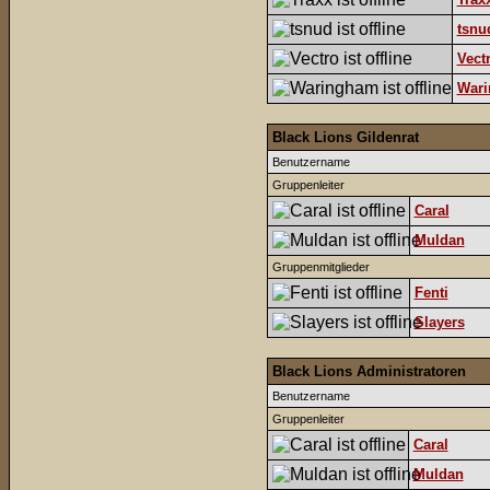
tsnu
Vect
War
Black Lions Gildenrat
Benutzername
Gruppenleiter
Caral
Muldan
Gruppenmitglieder
Fenti
Slayers
Black Lions Administratoren
Benutzername
Gruppenleiter
Caral
Muldan