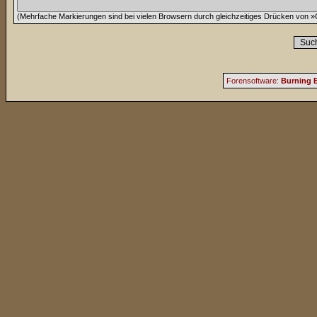
(Mehrfache Markierungen sind bei vielen Browsern durch gleichzeitiges Drücken von »C
Forensoftware:
Burning B