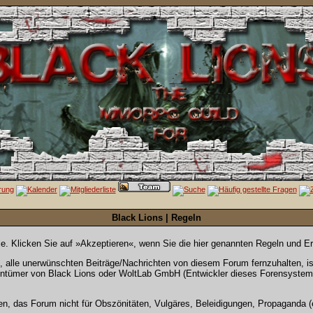
Black Lions | Regeln
Sie. Klicken Sie auf »Akzeptieren«, wenn Sie die hier genannten Regeln und E
alle unerwünschten Beiträge/Nachrichten von diesem Forum fernzuhalten, ist 
entümer von Black Lions oder WoltLab GmbH (Entwickler dieses Forensystems)
en, das Forum nicht für Obszönitäten, Vulgäres, Beleidigungen, Propaganda (e