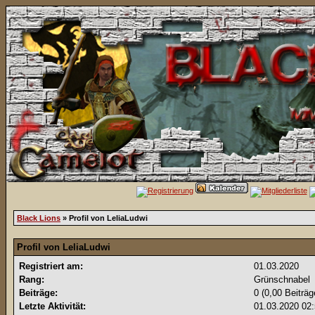
Black Lions
» Profil von LeliaLudwi
Profil von LeliaLudwi
Registriert am:
01.03.2020
Rang:
Grünschnabel
Beiträge:
0 (0,00 Beiträg
Letzte Aktivität:
01.03.2020
02