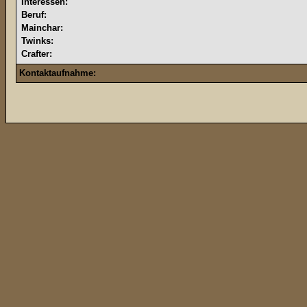
Interessen:
Beruf:
Mainchar:
Twinks:
Crafter:
Kontaktaufnahme: