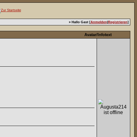
» Hallo Gast [
Anmelden
|
Registrieren
]
Avatar/Infotext