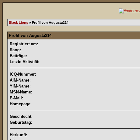
Black Lions
» Profil von Augusta214
Profil von Augusta214
Registriert am:
Rang:
Beiträge:
Letzte Aktivität:
ICQ-Nummer:
AIM-Name:
YIM-Name:
MSN-Name:
E-Mail:
Homepage:
Geschlecht:
Geburtstag:
Herkunft: