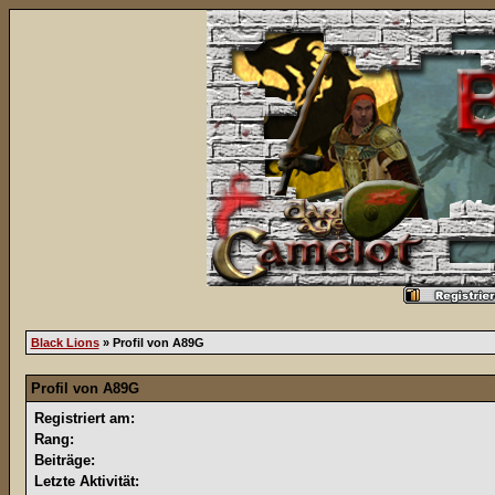
Black Lions
» Profil von A89G
Profil von A89G
Registriert am:
Rang:
Beiträge:
Letzte Aktivität: