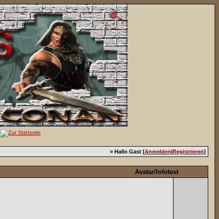
» Hallo Gast [
Anmelden
|
Registrieren
]
Avatar/Infotext