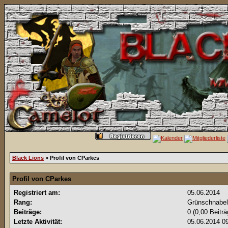
Black Lions
» Profil von CParkes
Profil von CParkes
Registriert am:
05.06.2014
Rang:
Grünschnabe
Beiträge:
0 (0,00 Beitr
Letzte Aktivität:
05.06.2014
0