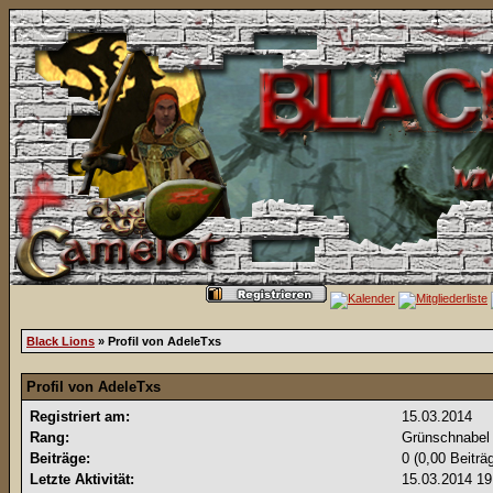
Black Lions
» Profil von AdeleTxs
Profil von AdeleTxs
Registriert am:
15.03.2014
Rang:
Grünschnabe
Beiträge:
0 (0,00 Beiträ
Letzte Aktivität:
15.03.2014
19