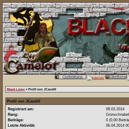
Black Lions
» Profil von JCaudill
Profil von JCaudill
Registriert am:
08.03.2014
Rang:
Grünschnabe
Beiträge:
0 (0,00 Beitr
Letzte Aktivität:
06.04.2014
0