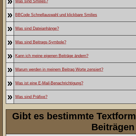
»
Was sind Smilies?
»
BBCode Schnellauswahl und klickbare Smilies
»
Was sind Dateianhänge?
»
Was sind Beitrags-Symbole?
»
Kann ich meine eigenen Beiträge ändern?
»
Warum werden in meinem Beitrag Worte zensiert?
»
Was ist eine E-Mail-Benachrichtigung?
»
Was sind Präfixe?
Gibt es bestimmte Textform
Beiträgen