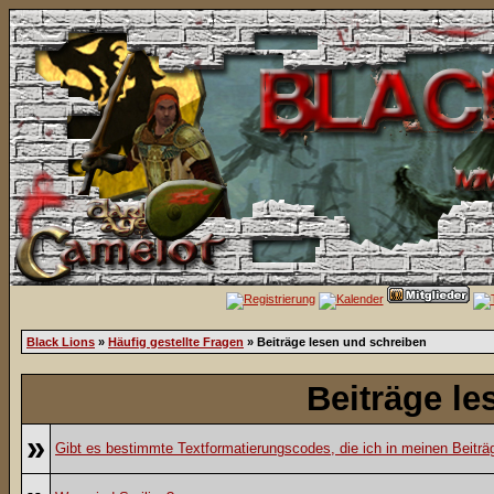
Black Lions
»
Häufig gestellte Fragen
» Beiträge lesen und schreiben
Beiträge le
»
Gibt es bestimmte Textformatierungscodes, die ich in meinen Beitr