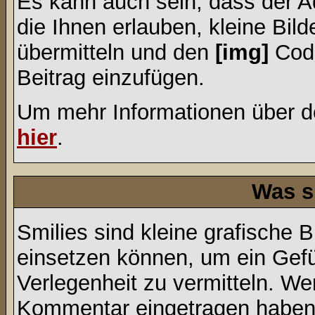
Es kann auch sein, dass der A
die Ihnen erlauben, kleine Bil
übermitteln und den
[img]
Code
Beitrag einzufügen.
Um mehr Informationen über d
hier
.
Was s
Smilies sind kleine grafische Bi
einsetzen können, um ein Gefüh
Verlegenheit zu vermitteln. We
Kommentar eingetragen haben, 