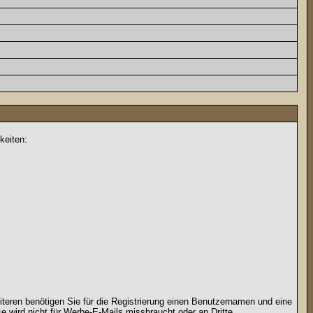
keiten:
iteren benötigen Sie für die Registrierung einen Benutzernamen und eine
 wird nicht für Werbe-E-Mails missbraucht oder an Dritte