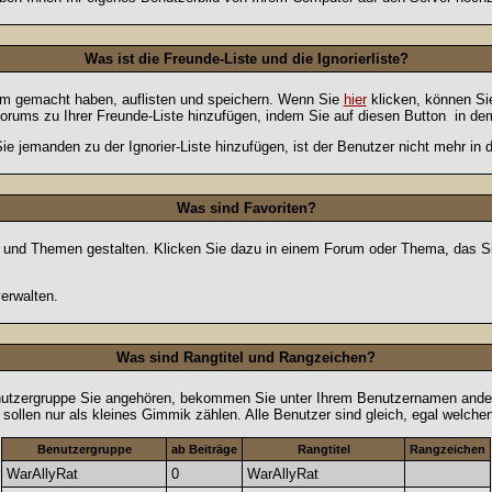
Was ist die Freunde-Liste und die Ignorierliste?
rum gemacht haben, auflisten und speichern. Wenn Sie
hier
klicken, können Si
Forums zu Ihrer Freunde-Liste hinzufügen, indem Sie auf diesen Button
in dem
ie jemanden zu der Ignorier-Liste hinzufügen, ist der Benutzer nicht mehr in
Was sind Favoriten?
en und Themen gestalten. Klicken Sie dazu in einem Forum oder Thema, das Si
erwalten.
Was sind Rangtitel und Rangzeichen?
nutzergruppe Sie angehören, bekommen Sie unter Ihrem Benutzernamen andere 
 sollen nur als kleines Gimmik zählen. Alle Benutzer sind gleich, egal welch
Benutzergruppe
ab Beiträge
Rangtitel
Rangzeichen
WarAllyRat
0
WarAllyRat