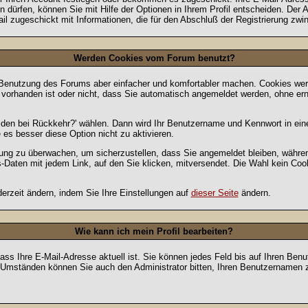
dürfen, können Sie mit Hilfe der Optionen in Ihrem Profil entscheiden. Der
ail zugeschickt mit Informationen, die für den Abschluß der Registrierung zwin
Werden Cookies vom Forum benutzt?
 Benutzung des Forums aber einfacher und komfortabler machen. Cookies werd
m vorhanden ist oder nicht, dass Sie automatisch angemeldet werden, ohne 
lden bei Rückkehr?' wählen. Dann wird Ihr Benutzername und Kennwort in ein
e es besser diese Option nicht zu aktivieren.
tzung zu überwachen, um sicherzustellen, dass Sie angemeldet bleiben, währ
s-Daten mit jedem Link, auf den Sie klicken, mitversendet. Die Wahl kein Co
erzeit ändern, indem Sie Ihre Einstellungen auf
dieser Seite
ändern.
Wie kann ich mein Profil bearbeiten?
f, dass Ihre E-Mail-Adresse aktuell ist. Sie können jedes Feld bis auf Ihren 
hen Umständen können Sie auch den Administrator bitten, Ihren Benutzernamen 