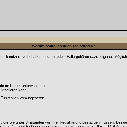
Warum sollte ich mich registrieren?
ten Benutzern vorbehalten sind. In jedem Falle gehören dazu folgende Möglich
unde im Forum unterwegs sind
m ignorieren kann
 Funktionen vorausgesetzt:
en, die Sie unter Umständen vor Ihrer Registrierung bestätigen müssen. Deswe
r Ihren Account festlegen oder bekommen es zugeschickt. Ihre E-Mail-Adresse