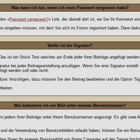
Was kann ich tun, wenn ich mein Passwort vergessen habe?
den »
Passwort vergessen?
« Link, der überall dort ist, wo Sie Ihr Kennwort 
n eingeben müssen, mit dem Sie sich im Forum registriert haben. Dann bekom
Wofür ist die Signatur?
 Das ist ein Stück Text welches am Ende jeder Ihrer Beiträge angefügt werden
gnatur bei jeder Beitragserstellung anzufügen. Wenn Sie eine Signatur erstel
ügt werden soll oder nicht.
 bzw. hinzufügen, dazu müssen Sie den Beitrag bearbeiten und die Option 'Sig
rbeiten.
Wie bekomme ich ein Bild unter meinen Benutzernamen?
 in jedem Ihrer Beiträge unter Ihrem Benutzernamen angezeigt. Es gibt zwei A
lt und die Verwendung von Benutzerbildern erlaubt haben, können Sie ein Benu
uben Ihnen Ihr eigenes Benutzerbild von Ihrem Computer auf den Server hoch