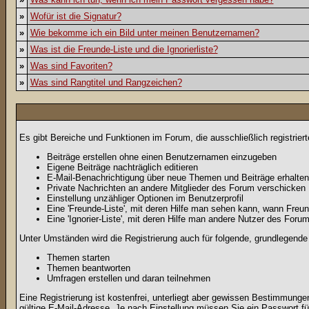
»
Wofür ist die Signatur?
»
Wie bekomme ich ein Bild unter meinen Benutzernamen?
»
Was ist die Freunde-Liste und die Ignorierliste?
»
Was sind Favoriten?
»
Was sind Rangtitel und Rangzeichen?
Es gibt Bereiche und Funktionen im Forum, die ausschließlich registrier
Beiträge erstellen ohne einen Benutzernamen einzugeben
Eigene Beiträge nachträglich editieren
E-Mail-Benachrichtigung über neue Themen und Beiträge erhalten
Private Nachrichten an andere Mitglieder des Forum verschicken
Einstellung unzähliger Optionen im Benutzerprofil
Eine 'Freunde-Liste', mit deren Hilfe man sehen kann, wann Fre
Eine 'Ignorier-Liste', mit deren Hilfe man andere Nutzer des Foru
Unter Umständen wird die Registrierung auch für folgende, grundlegende
Themen starten
Themen beantworten
Umfragen erstellen und daran teilnehmen
Eine Registrierung ist kostenfrei, unterliegt aber gewissen Bestimmung
gültige E-Mail-Adresse. Je nach Einstellung müssen Sie ein Passwort fü