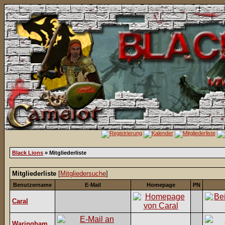
Black Lions
» Mitgliederliste
Mitgliederliste
[
Mitgliedersuche
]
Benutzername
E-Mail
Homepage
PN
Caral
Waringham