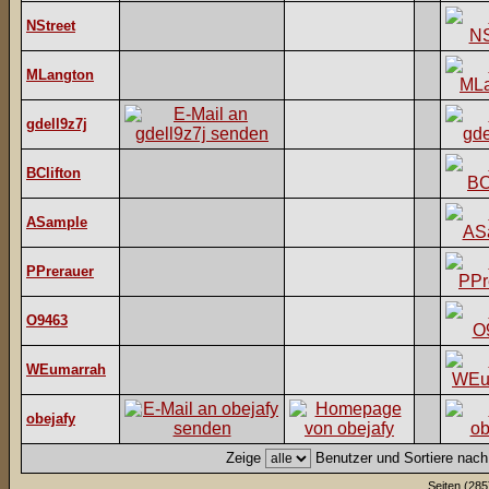
NStreet
MLangton
gdell9z7j
BClifton
ASample
PPrerauer
O9463
WEumarrah
obejafy
Zeige
Benutzer und Sortiere nac
Seiten (285