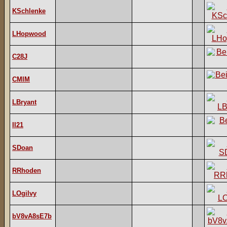
KSchlenke
LHopwood
C28J
CMIM
LBryant
II21
SDoan
RRhoden
LOgilvy
bV8vA8sE7b