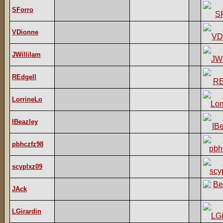
SForro
VDionne
JWillilam
REdgell
LorrineLo
IBeazley
pbhczfz98
scyplxz09
JAck
LGirardin