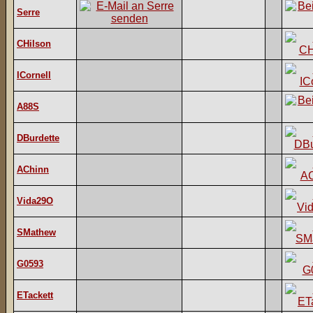
Serre
CHilson
ICornell
A88S
DBurdette
AChinn
Vida29O
SMathew
G0593
ETackett