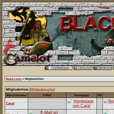
Black Lions
» Mitgliederliste
Mitgliederliste
[
Mitgliedersuche
]
Benutzername
E-Mail
Homepage
PN
Caral