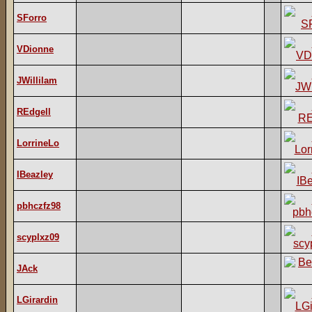
SForro
VDionne
JWillilam
REdgell
LorrineLo
IBeazley
pbhczfz98
scyplxz09
JAck
LGirardin