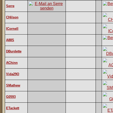
Serre
CHilson
ICornell
A88S
DBurdette
AChinn
Vida29O
SMathew
G0593
ETackett