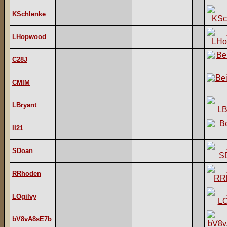
KSchlenke
LHopwood
C28J
CMIM
LBryant
II21
SDoan
RRhoden
LOgilvy
bV8vA8sE7b