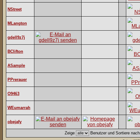
NStreet
MLangton
gdell9z7j
BClifton
ASample
PPrerauer
O9463
WEumarrah
obejafy
Zeige
Benutzer und Sortiere nac