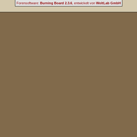
Forensoftware:
Burning Board 2.3.6
, entwickelt von
WoltLab GmbH