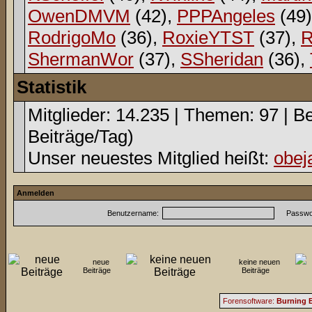
OwenDMVM
(42),
PPPAngeles
(49
RodrigoMo
(36),
RoxieYTST
(37),
R
ShermanWor
(37),
SSheridan
(36),
Statistik
Mitglieder: 14.235 | Themen: 97 | Be
Beiträge/Tag)
Unser neuestes Mitglied heißt:
obej
Anmelden
Benutzername:
Passwor
neue
keine neuen
Beiträge
Beiträge
Forensoftware:
Burning B