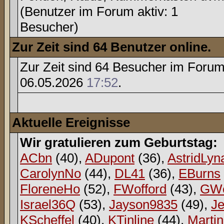
(Benutzer im Forum aktiv: 1
Besucher)
Zur Zeit sind 64 Benutzer online.
Zur Zeit sind 64 Besucher im Foru
06.05.2026
17:52
.
Aktuelle Ereignisse
Wir gratulieren zum Geburtstag:
ACbn
(40),
ADupont
(36),
AstridLyn
CarolynNo
(44),
DL41
(36),
EBurns
FloreneHo
(52),
FWofford
(43),
GWe
Israel36Q
(53),
Jayson9835
(49),
Je
KScheffel
(40),
KTinline
(44),
Martin