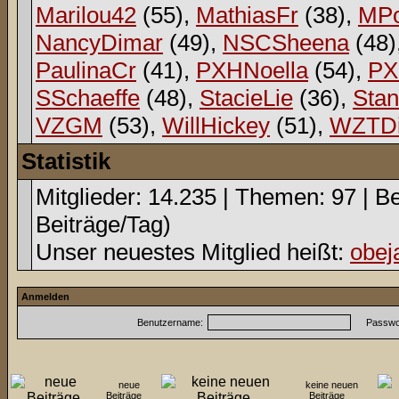
Marilou42
(55),
MathiasFr
(38),
MPo
NancyDimar
(49),
NSCSheena
(48)
PaulinaCr
(41),
PXHNoella
(54),
PX
SSchaeffe
(48),
StacieLie
(36),
Sta
VZGM
(53),
WillHickey
(51),
WZTDi
Statistik
Mitglieder: 14.235 | Themen: 97 | Be
Beiträge/Tag)
Unser neuestes Mitglied heißt:
obej
Anmelden
Benutzername:
Passwor
neue
keine neuen
Beiträge
Beiträge