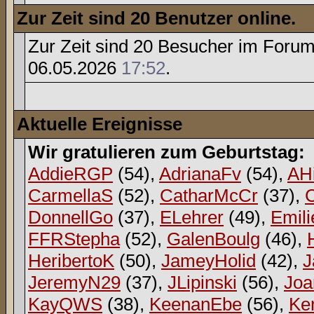
Zur Zeit sind 20 Benutzer online.
Zur Zeit sind 20 Besucher im Foru
06.05.2026
17:52
.
Aktuelle Ereignisse
Wir gratulieren zum Geburtstag:
AddieRGP
(54),
AdrianaFv
(54),
AH
CarmellaS
(52),
CatharMcCr
(37),
DonnellGo
(37),
ELehrer
(49),
Emili
FFRStepha
(52),
GalenBoulg
(46),
HeribertoK
(50),
JameyHolid
(42),
J
JeremyN29
(37),
JLipinski
(56),
Jo
KayQWS
(38),
KeenanEbe
(56),
Ker