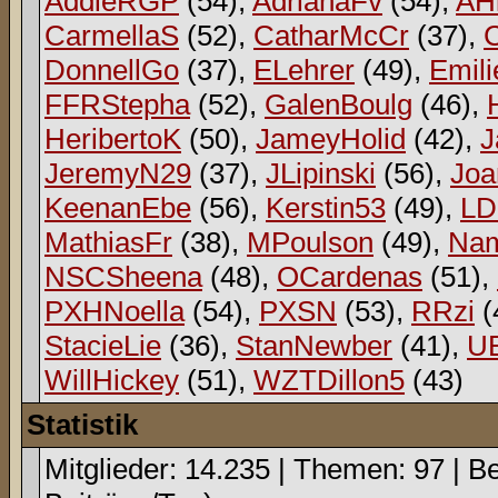
AddieRGP
(54),
AdrianaFv
(54),
AH
CarmellaS
(52),
CatharMcCr
(37),
DonnellGo
(37),
ELehrer
(49),
Emili
FFRStepha
(52),
GalenBoulg
(46),
HeribertoK
(50),
JameyHolid
(42),
J
JeremyN29
(37),
JLipinski
(56),
Jo
KeenanEbe
(56),
Kerstin53
(49),
L
MathiasFr
(38),
MPoulson
(49),
Na
NSCSheena
(48),
OCardenas
(51),
PXHNoella
(54),
PXSN
(53),
RRzi
(
StacieLie
(36),
StanNewber
(41),
U
WillHickey
(51),
WZTDillon5
(43)
Statistik
Mitglieder: 14.235 | Themen: 97 | Be